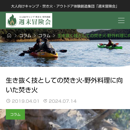
大人向けキャンプ・焚き火・アウトドア体験創造集団「週末冒険会」




コラム
コラム
生き抜く技としての焚き火-野外料理に
生き抜く技としての焚き火-野外料理に向
いた焚き火
2019.04.01
2024.07.14
コラム