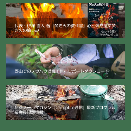
代表・伊澤 直人 著『焚き火の教科書』心と体を癒す焚
き火の愉しみ
野山でのノウハウ満載！無料レポートダウンロード
無料メールマガジン『Campfire通信』最新プログラム
＆会員限定情報