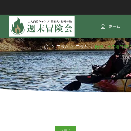

ホーム




コラム
コラム
簡単、その場で作