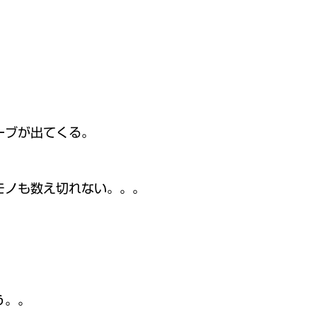
ーブが出てくる。
モノも数え切れない。。。
。
う。。