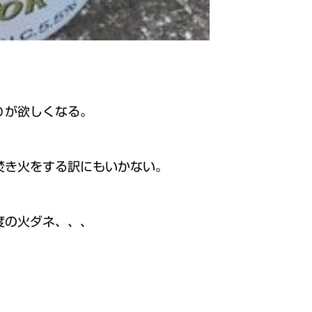
りが欲しくなる。
焚き火をする訳にもいかない。
度の火ダネ、、、