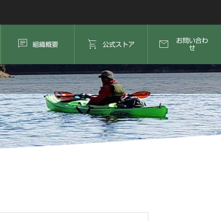



お問い合わ
組織概要
公式ストア
せ