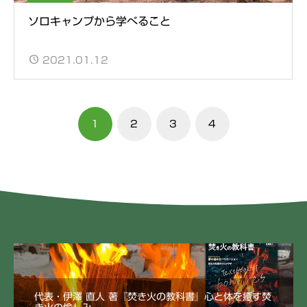
ソロキャンプから学べること
2021.01.12
1
2
3
4
代表・伊澤 直人 著『焚き火の教科書』心と体を癒す焚