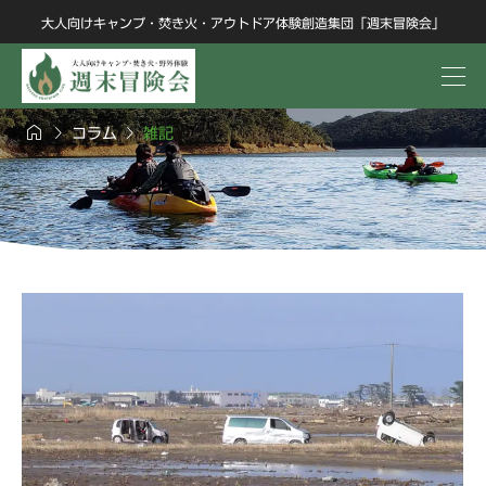
大人向けキャンプ・焚き火・アウトドア体験創造集団「週末冒険会」



コラム
雑記