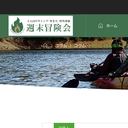

ホーム




コラム
コラム
キャンプの風はど