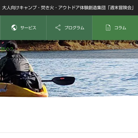
大人向けキャンプ・焚き火・アウトドア体験創造集団「週末冒険会」



サービス
プログラム
コラム
う防ぐ？