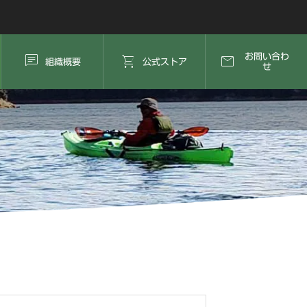



お問い合わ
組織概要
公式ストア
せ