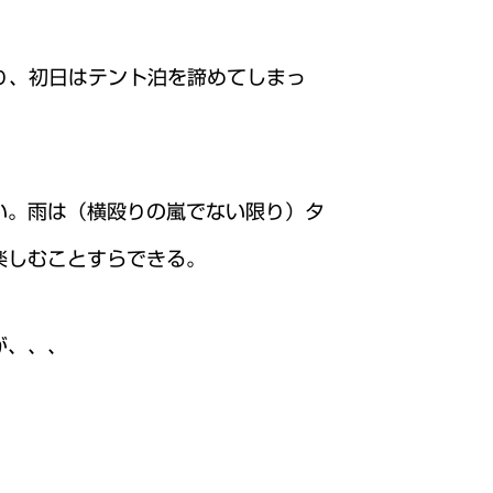
り、初日はテント泊を諦めてしまっ
い。雨は（横殴りの嵐でない限り）タ
楽しむことすらできる。
が、、、