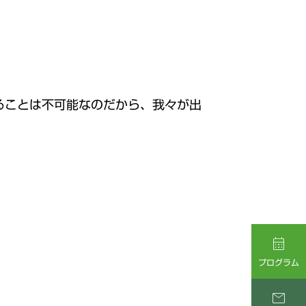
ることは不可能なのだから、我々が出
。

プログラム
