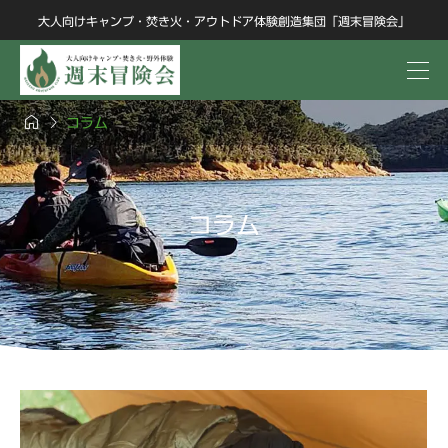
大人向けキャンプ・焚き火・アウトドア体験創造集団「週末冒険会」


コラム
コラム