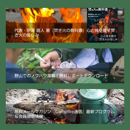
代表・伊澤 直人 著『焚き火の教科書』心と体を癒す焚
き火の愉しみ
野山でのノウハウ満載！無料レポートダウンロード
無料メールマガジン『Campfire通信』最新プログラム
＆会員限定情報