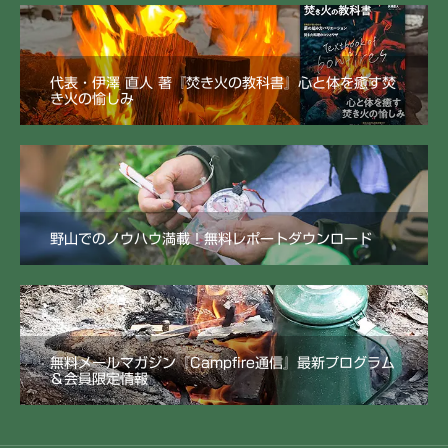
代表・伊澤 直人 著『焚き火の教科書』心と体を癒す焚
き火の愉しみ
野山でのノウハウ満載！無料レポートダウンロード
無料メールマガジン『Campfire通信』最新プログラム
＆会員限定情報