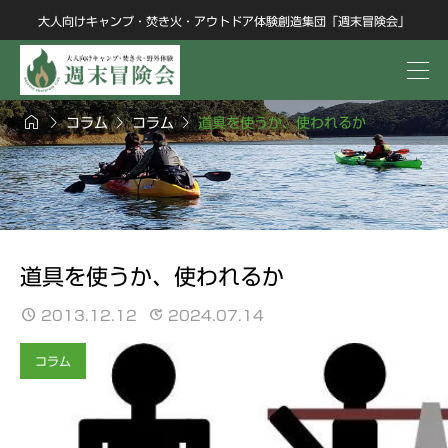
大人向けキャンプ・焚き火・アウトドア体験創造集団「週末冒険会」




コラム
コラム
道具を使うか、使われるか
道具を使うか、使われるか
2013.12.12
2024.07.14
コラム