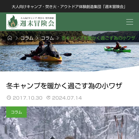
大人向けキャンプ・焚き火・アウトドア体験創造集団「週末冒険会」




コラム
コラム
冬キャンプを暖かく過ごす為の小ワザ
冬キャンプを暖かく過ごす為の小ワザ
2017.10.30
2024.07.14
コラム