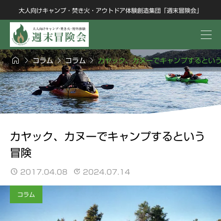
大人向けキャンプ・焚き火・アウトドア体験創造集団「週末冒険会」




コラム
コラム
カヤック、カヌーでキャンプするとい
カヤック、カヌーでキャンプするという
冒険
2017.04.08
2024.07.14
コラム