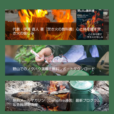
代表・伊澤 直人 著『焚き火の教科書』心と体を癒す焚
き火の愉しみ
野山でのノウハウ満載！無料レポートダウンロード
無料メールマガジン『Campfire通信』最新プログラム
＆会員限定情報