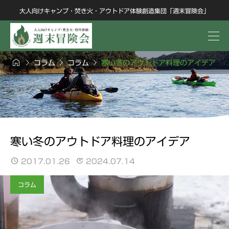
大人向けキャンプ・焚き火・アウトドア体験創造集団「週末冒険会」




コラム
コラム
寒い冬のアウトドア料理のアイデア
寒い冬のアウトドア料理のアイデア
2017.01.26
2024.07.14
コラム