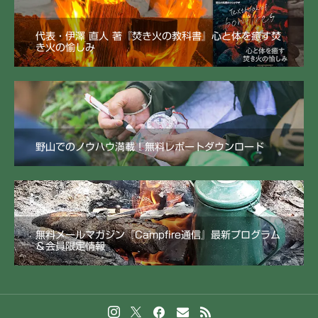
代表・伊澤 直人 著『焚き火の教科書』心と体を癒す焚
き火の愉しみ
野山でのノウハウ満載！無料レポートダウンロード
無料メールマガジン『Campfire通信』最新プログラム
＆会員限定情報