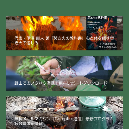
代表・伊澤 直人 著『焚き火の教科書』心と体を癒す焚
き火の愉しみ
野山でのノウハウ満載！無料レポートダウンロード
無料メールマガジン『Campfire通信』最新プログラム
＆会員限定情報