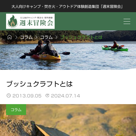
大人向けキャンプ・焚き火・アウトドア体験創造集団「週末冒険会」




コラム
コラム
ブッシュクラフトとは
ブッシュクラフトとは
2013.09.05
2024.07.14
コラム