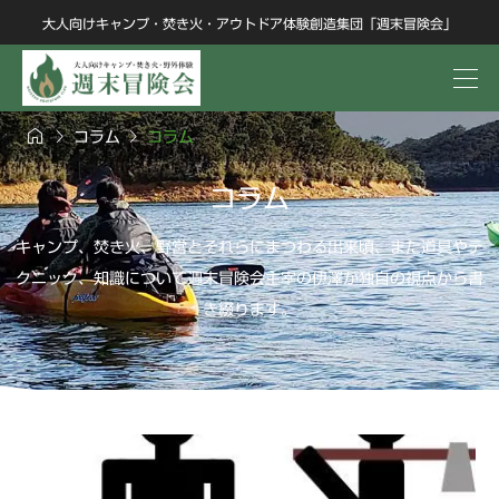
大人向けキャンプ・焚き火・アウトドア体験創造集団「週末冒険会」



コラム
コラム
コラム
キャンプ、焚き火、野営とそれらにまつわる出来頃、また道具やテ
クニック、知識について週末冒険会主宰の伊澤が独自の視点から書
き綴ります。