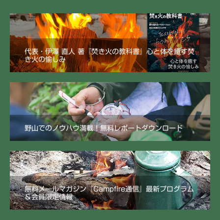
代表・伊澤 直人 著『焚き火の教科書』心と体を癒す焚
き火の愉しみ
野山でのノウハウ満載！無料レポートダウンロード
無料メールマガジン『Campfire通信』最新プログラム
＆会員限定情報