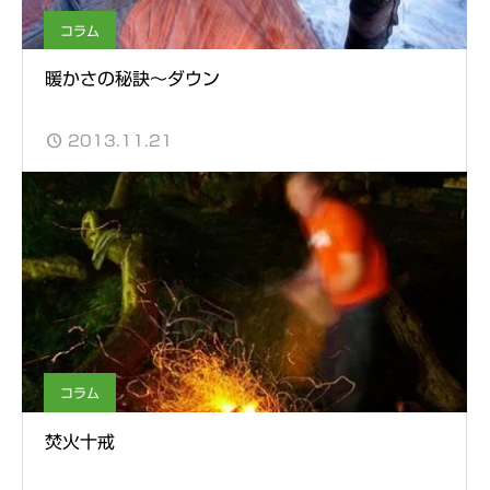
コラム
暖かさの秘訣～ダウン
2013.11.21
コラム
焚火十戒