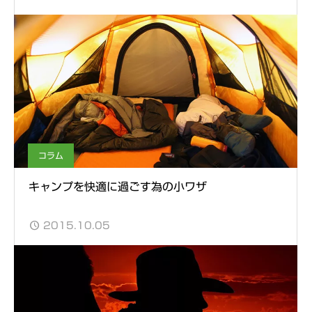
コラム
キャンプを快適に過ごす為の小ワザ
2015.10.05