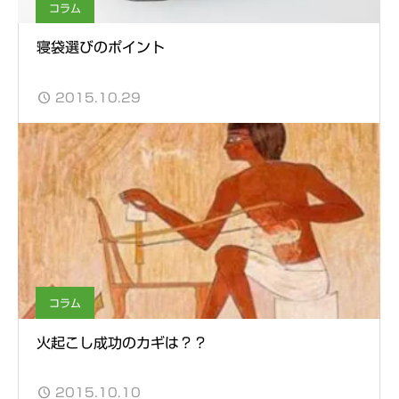
コラム
寝袋選びのポイント
2015.10.29
コラム
火起こし成功のカギは？？
2015.10.10