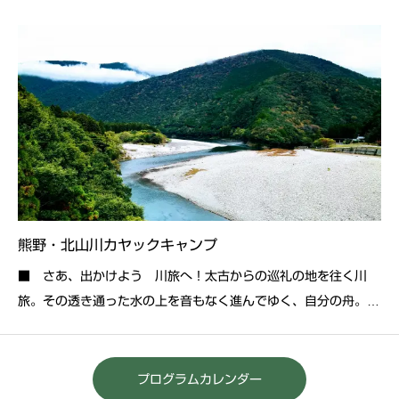
熊野・北山川カヤックキャンプ
■ さあ、出かけよう 川旅へ！太古からの巡礼の地を往く川
旅。その透き通った水の上を音もなく進んでゆく、自分の舟。水
面よりすぐの目線から見る風景は広く、青く、美しい。そして、
夕暮れには岸辺に舟を上げ、一夜だけの仮の宿を建てる。河原で
のキャンプ、流木焚き火のパチパチ爆ぜる音、
プログラムカレンダー