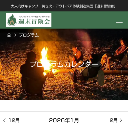
大人向けキャンプ・焚き火・アウトドア体験創造集団「週末冒険会」


プログラム
プログラムカレンダー


2026年1月
12月
2月