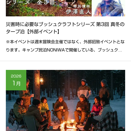
災害時に必要なブッシュクラフトシリーズ 第3回 真冬の
タープ泊【外部イベント】
※本イベントは週末冒険会主催ではなく、外部招致イベントとな
ります。キャンプ民泊NONIWAで開催している、ブッシュクラ
フト講習シリーズの第3弾。災害時に身を守るためのシェルター
と、そして暖を取り、灯りと食事をもたらしてくれる焚火の組み
わせで一晩を過ごす、真冬のチャレンジです！詳細
2026
1
月