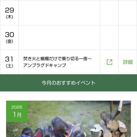
29
(木)
30
(金)
31
焚き火と蝋燭だけで乗り切る一夜～

詳細
アンプラグドキャンプ
(土)
今月のおすすめイベント
2026
1
月