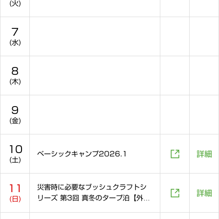
(火)
7
(水)
8
(木)
9
(金)
10

詳細
ベーシックキャンプ2026.1
(土)
11
災害時に必要なブッシュクラフトシ

詳細
リーズ 第3回 真冬のタープ泊【外部
(日)
イベント】