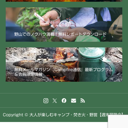
野山でのノウハウ満載！無料レポートダウンロード
無料メールマガジン『Campfire通信』最新プログラム
＆会員限定情報
Copyright © 大人が楽しむキャンプ・焚き火・野営【週末冒険会】



