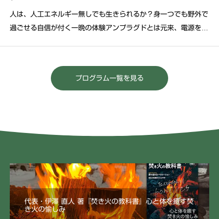
人は、人工エネルギー無しでも生きられるか？身一つでも野外で
過ごせる自信が付く一晩の体験アンプラグドとは元来、電源を用
いない楽器で演奏する音楽のスタイルを指す言葉です。そこから
転じて、電池、ガス、アルコール燃料などの人工的なエネルギー
源を一切使わず、生きる為に用いることが出来るのは、自らが
プログラム一覧を見る
代表・伊澤 直人 著『焚き火の教科書』心と体を癒す焚
き火の愉しみ