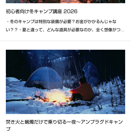
初心者向け冬キャンプ講座 2026
・冬のキャンプは特別な装備が必要？お金がかかるんじゃな
い？？・夏と違って、どんな道具が必要なのか、全く想像がつか
ない、、・どこで冬キャンプや雪中キャンプができるの？・荷物
が沢山で、準備も片付けもしんどそう、、・寒さを凌げる自身
も、知識も、テクニックもない、、・焚き火や薪ストーブで
焚き火と蝋燭だけで乗り切る一夜～アンプラグドキャン
プ