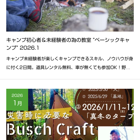
キャンプ初心者＆未経験者の為の教室 ”ベーシックキャ
ンプ” 2026.1
キャンプ未経験者が楽しくキャンプできるスキル、ノウハウが身
に付く2日間。道具レンタル無料、車が無くても参加OK！野外
に出ること。焚き火を起こし、その火で料理した食べ物を味わう
こと。じっと火を見つめ、1人で、あるいは仲間と語らうひと時
の喜び。星空の下
2026
1
月