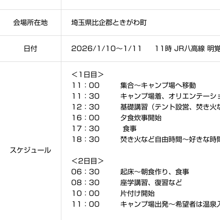
会場所在地
埼玉県比企郡ときがわ町
日付
2026/1/10～1/11 11時 JR八高線 
＜1日目＞
11：00 集合～キャンプ場へ移動
11：30 キャンプ場着、オリエンテーシ
12：30 基礎講習（テント設営、焚き火
16：00 夕食炊事開始
17：30 食事
18：30 焚き火など自由時間～好きな時
スケジュール
＜2日目＞
06：30 起床～朝食作り、食事
08：30 座学講習、復習など
10：00 片付け開始
11：00 キャンプ場出発～希望者は温泉