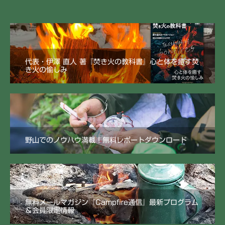
代表・伊澤 直人 著『焚き火の教科書』心と体を癒す焚
き火の愉しみ
野山でのノウハウ満載！無料レポートダウンロード
無料メールマガジン『Campfire通信』最新プログラム
＆会員限定情報