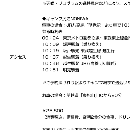
※天候・プログラムの進捗具合などにより、ス
◆キャンプ民泊NONIWA
電車の場合：JR八高線「明覚駅」より車で10
参考時刻表
09：24 東京メトロ副都心線～東武東上線急
10：09 坂戸駅着（乗り換え）
10：19 坂戸駅発 東武越生線 越生行
アクセス
10：37 越生駅着（乗り換え）
10：46 越生駅発 JR八高線 小川町行
10：51 明覚駅着
※ご予約頂ければ駅よりキャンプ場まで送迎い
お車の場合：関越道「東松山」ICから20分
￥25,800
（消費税込。講習費、夜朝2食分の食事、ドリ
お支払い方法は以下をご利用いただけます。