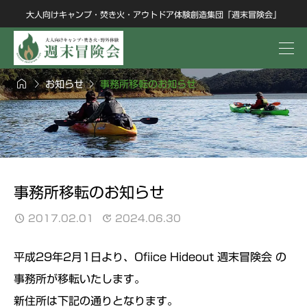
大人向けキャンプ・焚き火・アウトドア体験創造集団「週末冒険会」



お知らせ
事務所移転のお知らせ
事務所移転のお知らせ
2017.02.01
2024.06.30
平成29年2月1日より、Ofiice Hideout 週末冒険会 の
事務所が移転いたします。
新住所は下記の通りとなります。