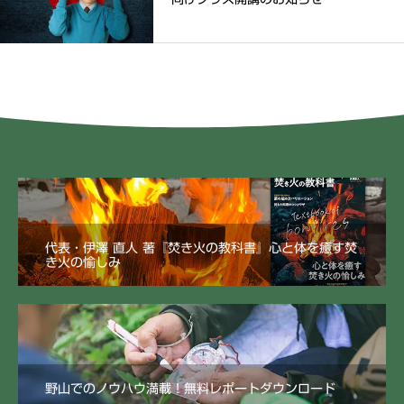
代表・伊澤 直人 著『焚き火の教科書』心と体を癒す焚
き火の愉しみ
野山でのノウハウ満載！無料レポートダウンロード