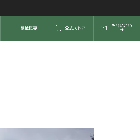



お問い合わ
組織概要
公式ストア
せ