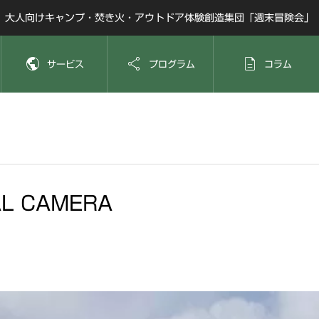
大人向けキャンプ・焚き火・アウトドア体験創造集団「週末冒険会」



サービス
プログラム
コラム
AL CAMERA