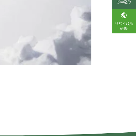
お申込み

サバイバル
研修