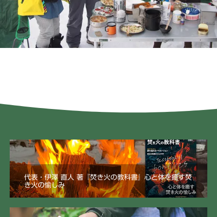
代表・伊澤 直人 著『焚き火の教科書』心と体を癒す焚
き火の愉しみ