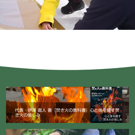
代表・伊澤 直人 著『焚き火の教科書』心と体を癒す焚
き火の愉しみ