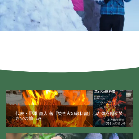
代表・伊澤 直人 著『焚き火の教科書』心と体を癒す焚
き火の愉しみ