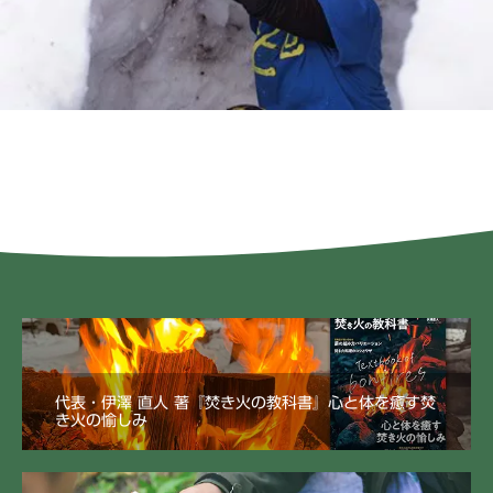
代表・伊澤 直人 著『焚き火の教科書』心と体を癒す焚
き火の愉しみ