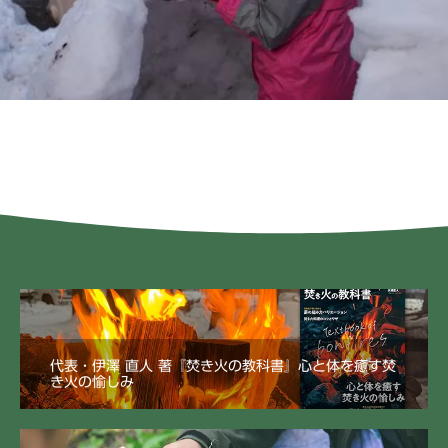
代表・伊澤 直人 著『焚き火の教科書』心と体を癒す焚
き火の愉しみ