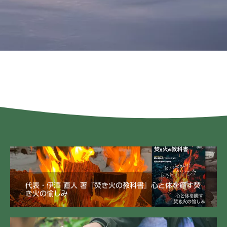
代表・伊澤 直人 著『焚き火の教科書』心と体を癒す焚
き火の愉しみ