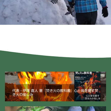
代表・伊澤 直人 著『焚き火の教科書』心と体を癒す焚
き火の愉しみ