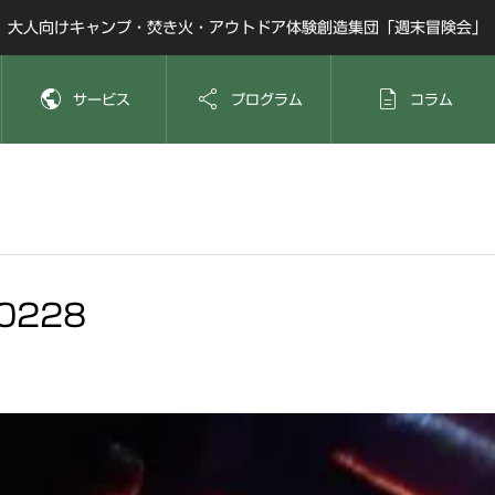
大人向けキャンプ・焚き火・アウトドア体験創造集団「週末冒険会」



サービス
プログラム
コラム
0228