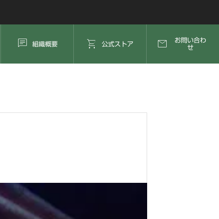



お問い合わ
組織概要
公式ストア
せ