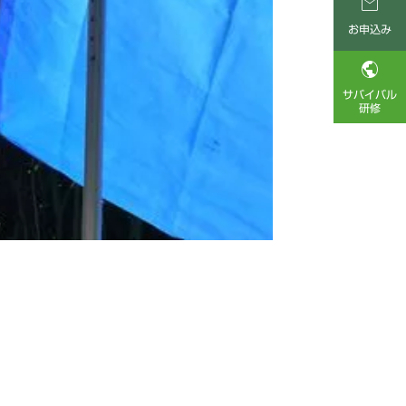

お申込み

サバイバル
研修