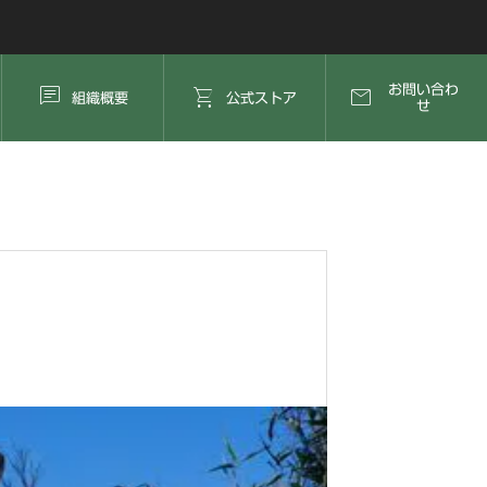



お問い合わ
組織概要
公式ストア
せ