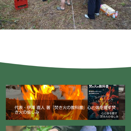
代表・伊澤 直人 著『焚き火の教科書』心と体を癒す焚
き火の愉しみ