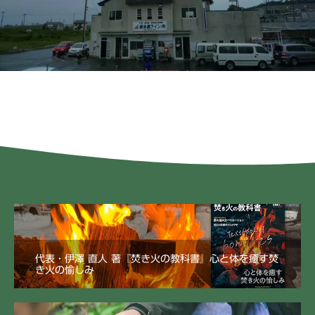
代表・伊澤 直人 著『焚き火の教科書』心と体を癒す焚
き火の愉しみ