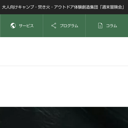
大人向けキャンプ・焚き火・アウトドア体験創造集団「週末冒険会」



サービス
プログラム
コラム