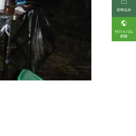

お申込み

サバイバル
研修