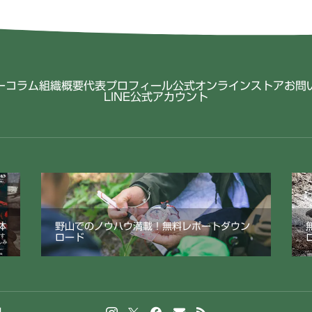
ー
コラム
組織概要
代表プロフィール
公式オンラインストア
お問
LINE公式アカウント
体
野山でのノウハウ満載！無料レポートダウン
ロード