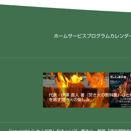
ホーム
サービス
プログラム
カレンダ
代表・伊澤 直人 著『焚き火の教科書』心と
を癒す焚き火の愉しみ