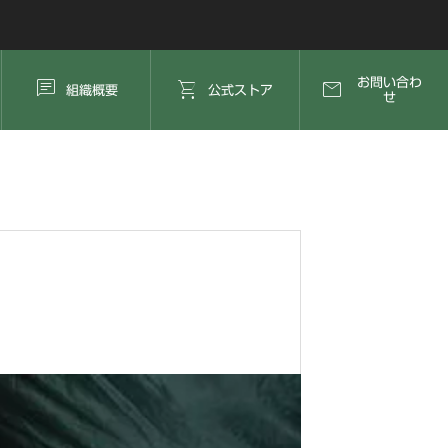



お問い合わ
組織概要
公式ストア
せ