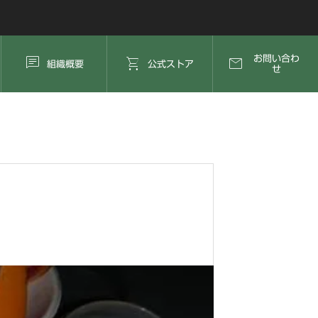



お問い合わ
組織概要
公式ストア
せ