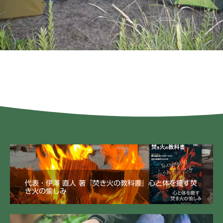
代表・伊澤 直人 著『焚き火の教科書』心と体を癒す焚
き火の愉しみ